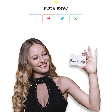
שתפו עכשיו
Share
Share
Share
Share
on
on
on
on
Facebook
Pinterest
Twitter
WhatsApp